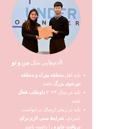
من و تو!
آدم‌هایی مثل
باید اهل
منطقه یورک و منطقه
تورنتوی بزرگ
باشد
باید در سال ۲۰۲۴
داوطلب فعال
باشد
باید در زمان ارسال درخواست
نامزدی،
شرایط سنی لازم برای
دریافت جایزه
را داشته باشد.