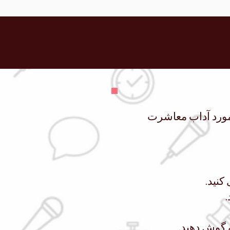
رت Toastmaster کنجکاو هستید؟ با پیروی از این دستورالعمل‌ها، اعضا