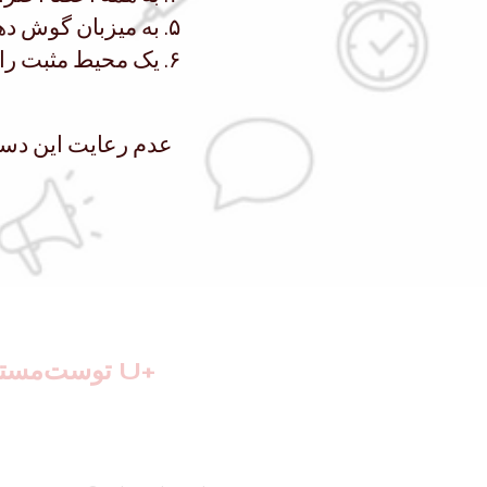
۵. به میزبان گوش دهید و راهنمایی‌های او را دنبال کنید.
۶. یک محیط مثبت را در باشگاه حفظ و تقویت کنید.
عدم رعایت این دستو
توست‌مسترهای U+
جاده توربی، پلاک
L3R3W4