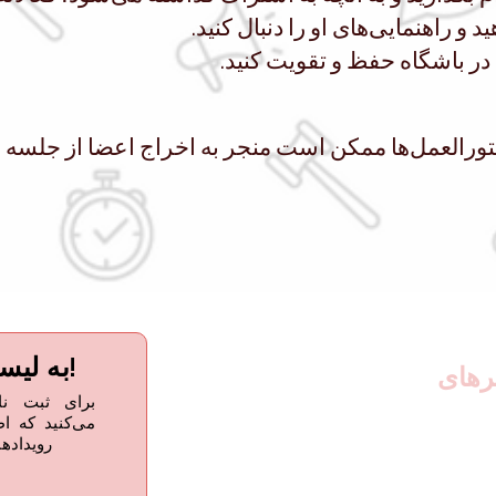
رالعمل‌ها ممکن است منجر به اخراج اعضا از جلسه شو
به لیست پستی ما بپیوندید!
برای ثبت نا
می‌کنید که ا
 ۴-۲۰۵، مارکهام، انتاریو،
رویداده