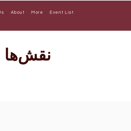
Us
About
More
Event List
نقش‌ها 
s